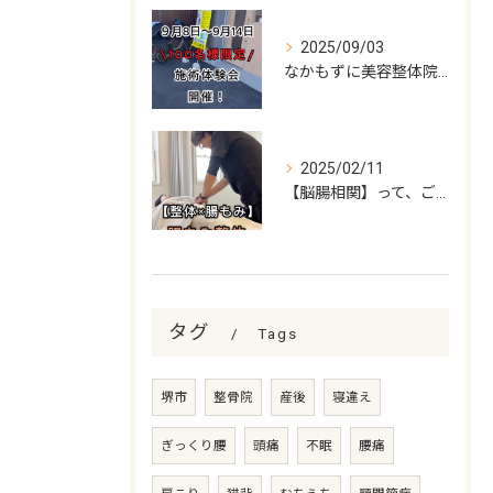
2025/09/03
なかもずに美容整体院がNew Open!!
2025/02/11
【脳腸相関】って、ご存知でしたか？
タグ
Tags
堺市
整骨院
産後
寝違え
ぎっくり腰
頭痛
不眠
腰痛