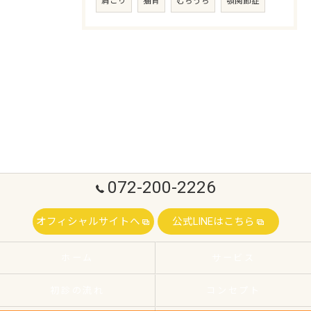
肩こり
猫背
むちうち
顎関節症
072-200-2226
オフィシャルサイトへ
公式LINEはこちら
ホーム
サービス
初診の流れ
コンセプト