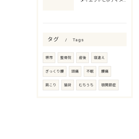
ダイエットとボディメイクで理想の身体を目指す最適な習慣化ガイド
タグ
Tags
堺市
整骨院
産後
寝違え
ぎっくり腰
頭痛
不眠
腰痛
肩こり
猫背
むちうち
顎関節症