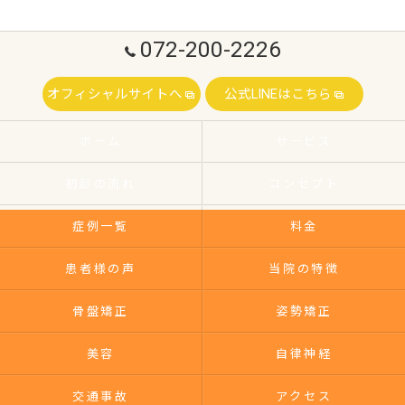
072-200-2226
オフィシャルサイトへ
公式LINEはこちら
ホーム
サービス
初診の流れ
コンセプト
症例一覧
料金
患者様の声
当院の特徴
骨盤矯正
姿勢矯正
美容
自律神経
交通事故
アクセス